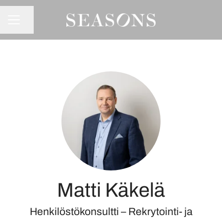
Jaa sivu
URAVALIKKO
Matti Käkelä
Henkilöstökonsultti – Rekrytointi- ja