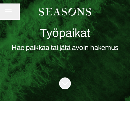
Jaa sivu
URAVALIKKO
Työpaikat
Hae paikkaa tai jätä avoin hakemus
Siirry sisältöön