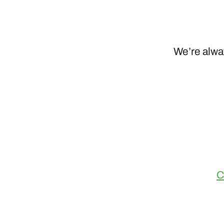
We’re alway
C