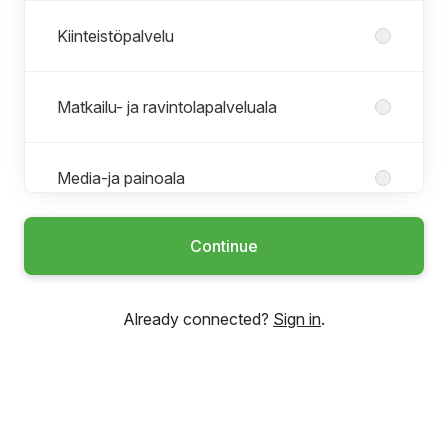
Kiinteistöpalvelu
Matkailu- ja ravintolapalveluala
Media-ja painoala
Continue
Muu
Already connected?
Sign in
.
Rakennusala
Rekrytointi- ja henkilöstöala