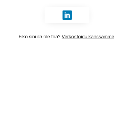
Kirjaudu sisään tunnuksilla Li
Eikö sinulla ole tiliä?
Verkostoidu kanssamme
.