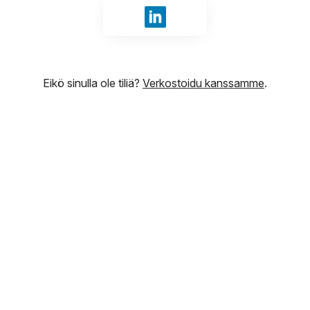
Kirjaudu sisään tunnuksilla Li
Eikö sinulla ole tiliä?
Verkostoidu kanssamme
.